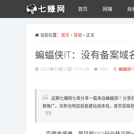
首页
网赚
商
Skip to main content
当前位置：
首页
»
营销
» 正文
蝙蝠侠IT：没有备案域
2023年07月17日 15:16:28
1031
蝙蝠侠I
这期七赚网七哥分享一篇来自蝙蝠侠IT 分
屏推广。优势也明显就是建站成本低，首页容易
百度收录难，是目前SEO行业热议的一个