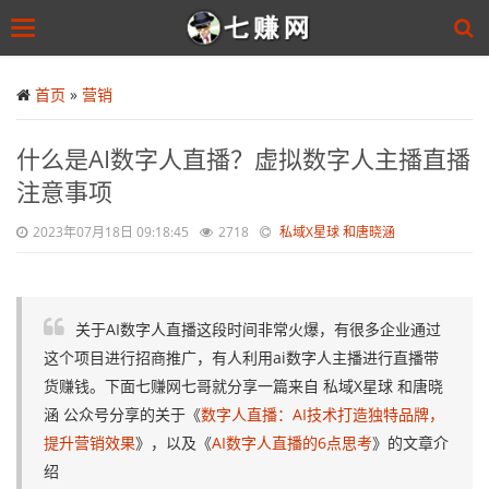
Toggle
navigation
Skip
to
首页
»
营销
main
content
什么是AI数字人直播？虚拟数字人主播直播
注意事项
2023年07月18日 09:18:45
2718
私域X星球 和唐晓涵
关于AI数字人直播这段时间非常火爆，有很多企业通过
这个项目进行招商推广，有人利用ai数字人主播进行直播带
货赚钱。下面七赚网七哥就分享一篇来自 私域X星球 和唐晓
涵 公众号分享的关于《
数字人直播：AI技术打造独特品牌，
提升营销效果
》，以及《
AI数字人直播的6点思考
》的文章介
绍