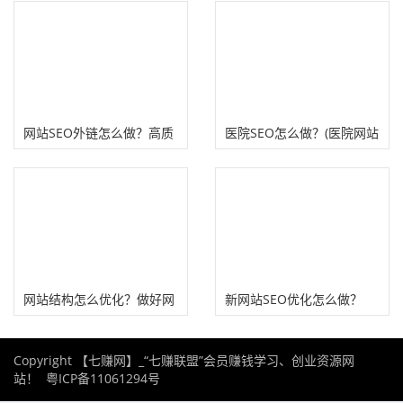
网站SEO外链怎么做？高质
医院SEO怎么做？(医院网站
量SEO外链推广渠道总结！
有哪些SEO优化策略）
网站结构怎么优化？做好网
新网站SEO优化怎么做？
站SEO框架优化很重要
（13个网站SEO优化避坑指
Copyright 【七赚网】_“七赚联盟”会员赚钱学习、创业资源网
南）
站！
粤ICP备11061294号