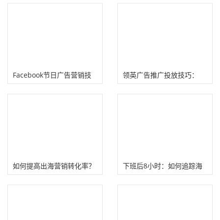
Facebook节日广告营销技
领英广告推广投放技巧：
巧：利用海外节日
B2B企业如何通过LinkedIn
Facebook上为品牌造势!
拓展海外业务!
如何提高出海营销转化率？
下班后8小时：如何追踪海
提升海外本地化营销效果！
外网红营销投产比（ROI）