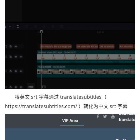
将英文 srt 字幕通过 translatesubtitles（
https://translatesubtitles.com/ ）转化为中文 srt 字幕