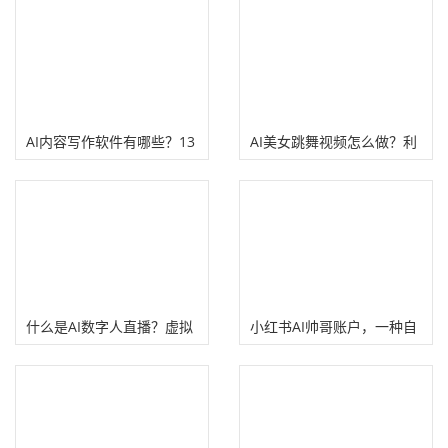
AI内容写作软件有哪些？13
AI美女跳舞视频怎么做？利
款热门AI聊天生成器工具
用AI绘画工具制作动漫美
女！
什么是AI数字人直播？虚拟
小红书AI帅哥账户，一种自
数字人主播直播注意事项
带流量密码的赚钱玩法