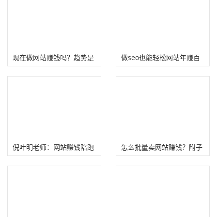
现在做网站赚钱吗？趋势是
做seo也能轻松网站年赚百
赚钱越来越难
万（分享3个变现路径）
倪叶明老师：网站赚钱陪跑
怎么批量卖网站赚钱？附子
训练营！
SEO如何养站卖出高价