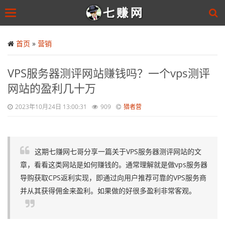
Toggle
navigation
Skip
to
首页
»
营销
main
content
VPS服务器测评网站赚钱吗？一个vps测评
网站的盈利几十万
2023年10月24日 13:00:31
909
猎者营
这期七赚网七哥分享一篇关于VPS服务器测评网站的文
章，看看这类网站是如何赚钱的。通常理解就是做vps服务器
导购获取CPS返利实现，即通过向用户推荐可靠的VPS服务商
并从其获得佣金来盈利。如果做的好很多盈利非常客观。