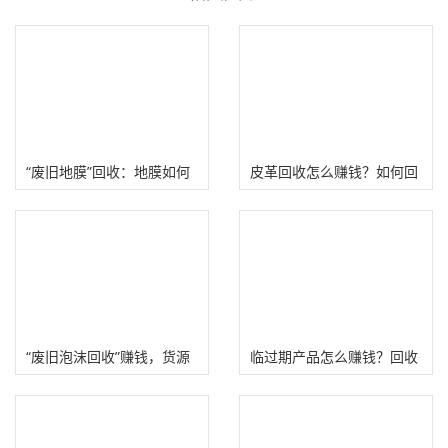
“废旧地膜”回收：地膜如何
皮革回收怎么赚钱？如何回
变废为宝赚钱？
收旧皮革倒手卖差价！
“废旧泡沫回收”赚钱，货源
临过期产品怎么赚钱？回收
多利润高！
临期牛奶/食品赚钱案例