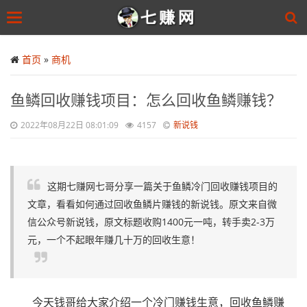
Toggle
navigation
Skip
to
首页
»
商机
main
content
鱼鳞回收赚钱项目：怎么回收鱼鳞赚钱？
2022年08月22日 08:01:09
4157
新说钱
这期七赚网七哥分享一篇关于鱼鳞冷门回收赚钱项目的
文章，看看如何通过回收鱼鳞片赚钱的新说钱。原文来自微
信公众号新说钱，原文标题收购1400元一吨，转手卖2-3万
元，一个不起眼年赚几十万的回收生意！
今天钱哥给大家介绍一个冷门赚钱生意，回收鱼鳞赚