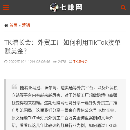
Toggle
navigation
Skip
to
首页
»
营销
main
content
TK增长会：外贸工厂如何利用TikTok接单
赚美金？
2022年10月12日 08:06:46
2478
TK增长会
随着亚马逊、沃尔玛、速卖通等外贸平台，以及外贸独
立站等平台内卷越来越厉害，对于外贸工厂想做跨境电商赚
钱变得越来越难。这期七赚网七哥分享一篇针对外贸工厂推
广引流困局，这期我们分享一篇来自微信公众号TK增长会，
原文标题TikTok灯具外贸工厂百万美金询盘案例的文章介
绍，看看以这几年比较火的灯具行业为例，如何通过TikTok