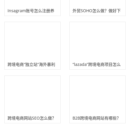
Insagram账号怎么注册养
外贸SOHO怎么做？做好下
号？（这样做不容易被封）
面几点离财务自由不远！
跨境电商“独立站”海外暴利
“lazada”跨境电商项目怎么
淘金!
赚钱?
跨境电商网站SEO怎么做？
B2B跨境电商网站有哪些？
（8个跨境独立站SEO策略
（盘点10个国内外外贸网