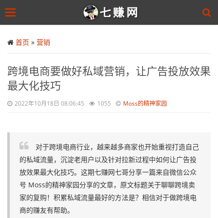
Toggle
navigation
Skip
to
首页
»
营销
main
content
跨境电商要做好私域营销，让广告投放效果
最大化技巧
2022年10月18日 08:06:45
1055
Moss的精神家园
对于跨境电商行业，越来越多商家也开始重视打造自己
的私域流量，沉淀老用户以及针对拉新过程中如何让广告投
放效果最大化技巧。这期七赚网七哥分享一篇来自微信公众
号 Moss的精神家园分享的文章，原文标题关于聊聊跨境卖
家的复购！积累私域流量最好的方法是？相信对于做跨境电
商的赚友有帮助。