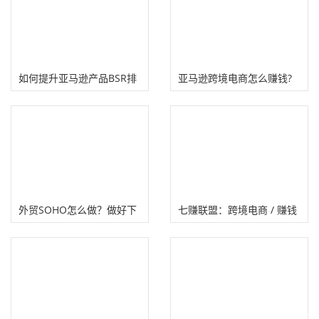
如何提升亚马逊产品BSR排
亚马逊跨境电商怎么赚钱?
名（4大维度提升排名）
1688进货技巧!
外贸SOHO怎么做？做好下
七赚联盟：跨境电商 / 赚钱
面几点离财务自由不远！
商机