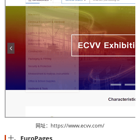
网址：https://www.ecvv.com/
十、
EuroPages