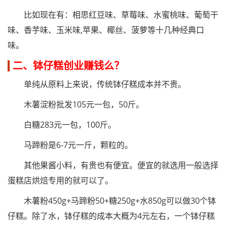
比如现在有：相思红豆味、草莓味、水蜜桃味、葡萄干
味、香芋味、玉米味,苹果、椰丝、菠萝等十几种经典口
味。
二、钵仔糕创业赚钱么？
单纯从原料上来说，传统钵仔糕成本并不贵。
木薯淀粉批发105元一包，50斤。
白糖283元一包，100斤。
马蹄粉是6-7元一斤，颗粒的。
其他果酱小料，有贵也有便宜。便宜的就选用一般选择
蛋糕店烘焙专用的就可以了。
木薯粉450g+马蹄粉50+糖250g+水850g可以做30个钵
仔糕。除了水，钵仔糕的成本大概为4元左右，一个钵仔糕