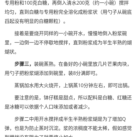
专用粉和100克白糖，再倒入清水200克（约一小碗）搅拌
均匀，直到白糖与专用粉完全溶化成粉浆状（用勺子从碗底
舀起没有明显的白糖颗粒）。
接着是要烧开同样的一小碗开水，慢慢地倒入粉浆碗
里，一边倒一边不停歇地搅拌，直到粉浆成为半生半熟的煳
煳状。
步骤三，
装碗蒸熟。在备好的小碗里放几片芒果肉块，
用勺子把粉浆煳添加到碗里，装8分满即可。
蒸锅加水用大火烧开，上锅蒸10分钟左右，即可出锅。
要注意的是，钵仔糕是甜点，所以配料是白糖、红糖还
是冰糖可以依据个人口味添加或者减少。
步骤二中用开水搅拌成半生半熟粉浆煳是为了增加Q
弹，也是为防止蒸时沉淀。浆的浓稠度不能太稀，假如感觉