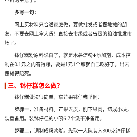
不错的生意了。
多写一句：
网上买材料只合适家庭做，要做批发或者摆地摊的朋
友，不要去网上拿大货！直接去市级或者省级的粮油批发市
场了。
钵仔糕粉原料说白了，就是木薯淀粉➕添加剂，成本控
制在0.1元之内有得赚，要是1元1个那就自己吃好了，出去
摆摊得赔死。
三、钵仔糕怎么做？
钵仔糕做法很简单，拿芒果钵仔糕举例：
步骤一，
准备材料。芒果去皮，削下果肉，切成小块，
装盘备用。装钵仔糕的小碗6-7个洗干净备用。
步骤二，
调制成粉浆煳。先取一大碗装入300克钵仔糕