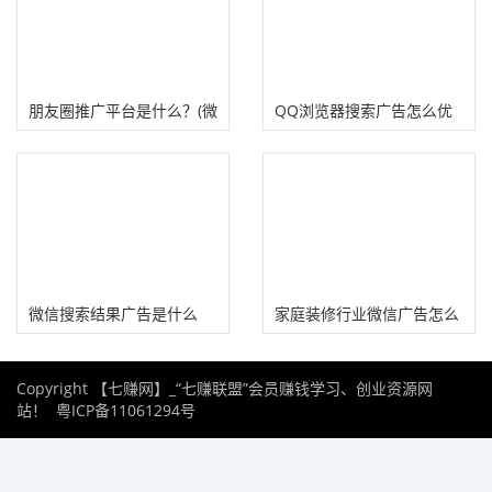
朋友圈推广平台是什么？(微
QQ浏览器搜索广告怎么优
信朋友圈广告投放技巧）
化？(原搜狗搜索新玩法）
微信搜索结果广告是什么
家庭装修行业微信广告怎么
（微信搜一搜关键词竞价推
投放？详解微信广告账户开
Copyright 【七赚网】_“七赚联盟”会员赚钱学习、创业资源网
广）
户搭建流程！
站！
粤ICP备11061294号