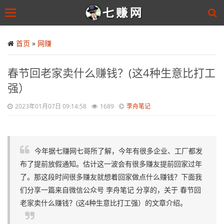
Toggle
navigation
Skip
to
首页
»
网赚
main
content
春节回老家卖什么赚钱？(这4种生意比打工
强）
2023年01月07日 09:14:58
1689
李舟笔记
今年据七赚网七哥所了解，今年有很多企业、工厂都发
布了提前放假通知。估计这一波会有很多赚友提前回家过年
了。那这段时间很多赚友就想着回家做点什么赚钱？下面我
们分享一篇来自微信公众号 李舟笔记 分享的，关于 春节回
老家卖什么赚钱？(这4种生意比打工强）的文章介绍。