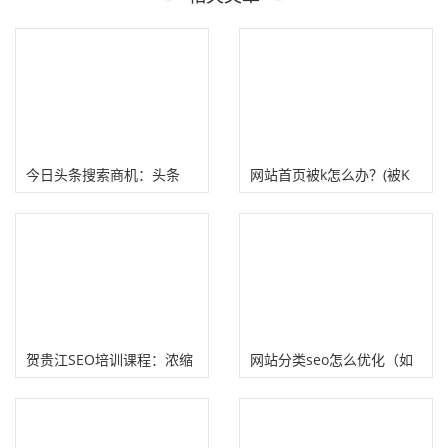
今日头条搜索商机：头条
网站首页被k怎么办？(被K
SEO赚钱！
的原因及恢复方法）
贺贵江SEO培训课程：浓缩
网站分类seo怎么优化（如
15年SEO实战经验、44节
何调整有利于SEO排名）
SEO视频课程