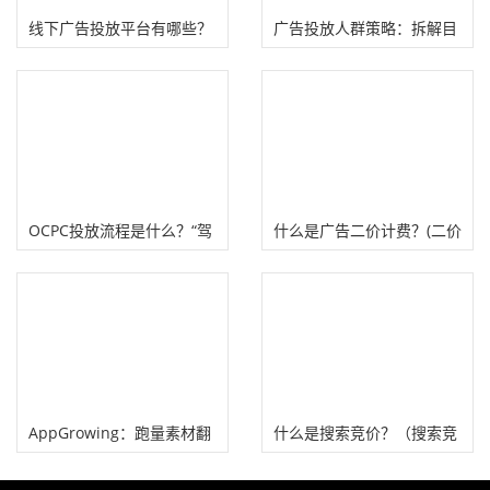
线下广告投放平台有哪些？
广告投放人群策略：拆解目
(主流广告投放渠道介绍）
标受众提升投放效率！
OCPC投放流程是什么？“驾
什么是广告二价计费？(二价
驭”OCPC广告投放技巧！
计费何时变一价计费）
AppGrowing：跑量素材翻
什么是搜索竞价？（搜索竞
拍是广告投放出爆款最快的
价广告有哪些平台、类型）