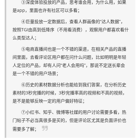
③深度体验投放的产品，思考谁会用，为什么用，如果
是app，里面也许有社区可以多看；
④巨量投放一定数据后，查看人群画像的“达人数据”，
按照TGI由高到低降序（不用看消费），观察用户都喜欢看什
么类型达人；
⑤电商直播间也是一个不错的渠道，在相关产品的直播
间里面，去看评论区用户都在问什么问题，比如明明是年轻
人定位的产品，却有人问“老人会用吗”，那说不定送长辈会
是一个不错的用户场景；
⑥历史的素材数据分析也能给到我们答案，在分析历史
素材的3秒完播的时候，3秒完播率高的视频和不高的视频，
是不是能够反映一定的用户偏好特征；
⑦小红书、知乎、微博等社媒的用户讨论需要多看，热
门帖子不必当真很多是买的，但是评论区尤其是负面评价也
需要多了解；