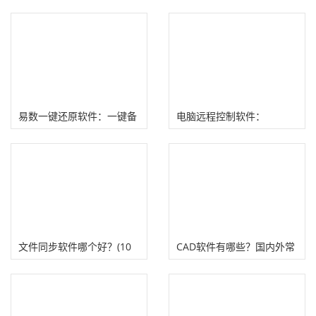
易数一键还原软件：一键备
电脑远程控制软件：
份还原电脑操作系统
RayLink、to desk、向日
葵、Deeplink
文件同步软件哪个好？(10
CAD软件有哪些？国内外常
款值得推荐的同步软件）
见CAD制作软件网站