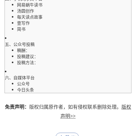
网易蜗牛读书
汤圆创作
每天读点故事
壹写作
简书
五、公众号投稿
稿酬：
投稿建议：
投稿方法：
六、自媒体平台
公众号
今日头条
知乎
小红书
免责声明：
版权归属原作者，如有侵权联系删除处理。
版权
声明>>
七、网文小说
晋江文学城
番茄小说网
阿里文学