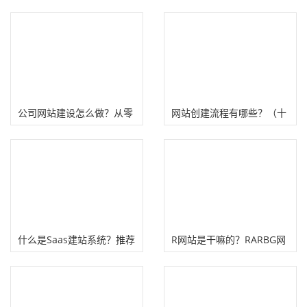
公司网站建设怎么做？从零
网站创建流程有哪些？（十
开始建设一个企业网站流程
个步骤创建一个自己的网
站）
什么是Saas建站系统？推荐
R网站是干嘛的？RARBG网
4款外贸网站Saas建站平台
站关停赚钱启示！