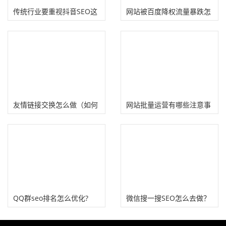
传统行业要重视抖音SEO这
网站被百度降权流量暴跌怎
个免费流量
么办?
友情链接交换怎么做（如何
网站批量运营有哪些注意事
换友情链接、换链注意事
项？（如何伪原创文章）
项）
QQ群seo排名怎么优化?
微信搜一搜SEO怎么去做？
五个维度提升公众号排名