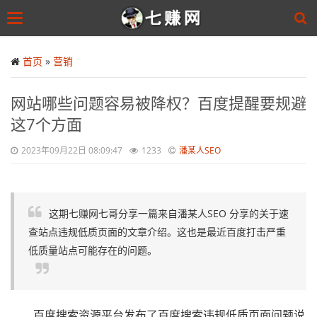
Toggle
navigation
Skip
to
首页
»
营销
main
content
网站哪些问题容易被降权？百度提醒要规避
这7个方面
2023年09月22日 08:09:47
1233
潘某人SEO
这期七赚网七哥分享一篇来自潘某人SEO 分享的关于速
查站点违规低质页面的文章介绍。这也是最近百度打击严重
低质量站点可能存在的问题。
百度搜索资源平台发布了百度搜索违规低质页面问题说