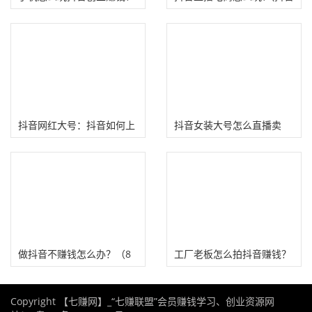
直播电商玩法、注意事项）
抖音网红大号：抖音如何上
抖音女装大号怎么直播卖
热门?
货?
做抖音不赚钱怎么办？（8
工厂老板怎么拍抖音赚钱？
种抖音官方流量变现方法）
方法复制到Tiktok更赚钱！
Copyright 【七赚网】_“七赚联盟”会员赚钱学习、创业资源网