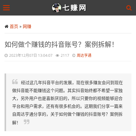
Toggle
navigation
Skip
to
首页
»
网赚
main
content
如何做个赚钱的抖音账号？案例拆解！
2023年12月07日 13:04:07
2117
周达亨通
经过这几年抖音平台的发展，现在很多赚友会问到现在
做抖音能不能赚钱这个问题。其实抖音始终都不希望一家独
大，另外用户也是喜新厌旧的，所以只要你的视频能够迎合
平台和用户需求，还有有很多机会的。这期我们分享一篇来
自周达亨通分享的，关于如何做个赚钱的抖音账号？案例拆
解！