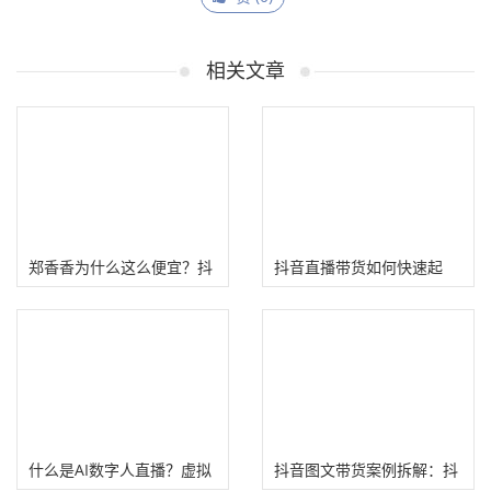
相关文章
郑香香为什么这么便宜？抖
抖音直播带货如何快速起
音直播间几天就卖1个亿
号？(分享24节抖音带货实
操课程)
什么是AI数字人直播？虚拟
抖音图文带货案例拆解：抖