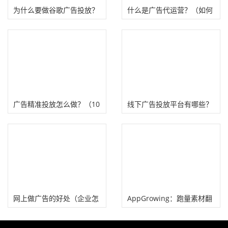
为什么要做谷歌广告投放？
什么是广告代运营？（如何
投放技巧、4个常见问题
通过做广告代运营赚钱）
广告精准投放怎么做？（10
线下广告投放平台有哪些？
个大数据精准广告投放平
(主流广告投放渠道介绍）
台）
网上做广告的好处（企业怎
AppGrowing：跑量素材翻
么在网上做广告投放）
拍是广告投放出爆款最快的