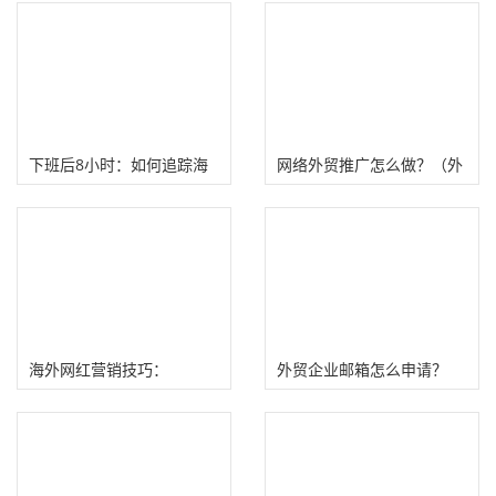
下班后8小时：如何追踪海
网络外贸推广怎么做？（外
外网红营销投产比（ROI）
贸营销推广有哪些渠道）
海外网红营销技巧：
外贸企业邮箱怎么申请？
Agency海外网红营销方
zoho免费企业邮箱申请流程
法！