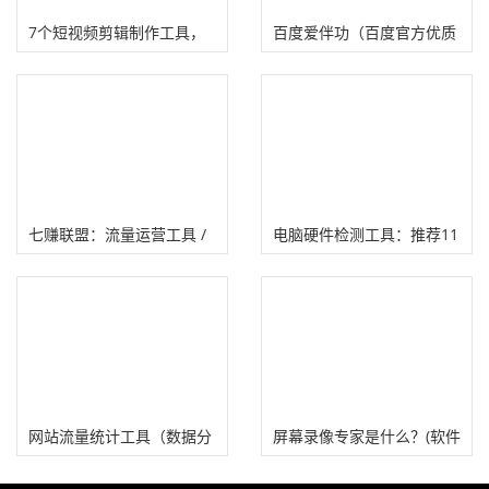
7个短视频剪辑制作工具，
百度爱伴功（百度官方优质
自媒体赚钱事半功倍！
办公文档下载工具）
七赚联盟：流量运营工具 /
电脑硬件检测工具：推荐11
赚钱商机
款好用U盘、硬盘检测软件
网站流量统计工具（数据分
屏幕录像专家是什么？(软件
析）
安装教程及下载官网)